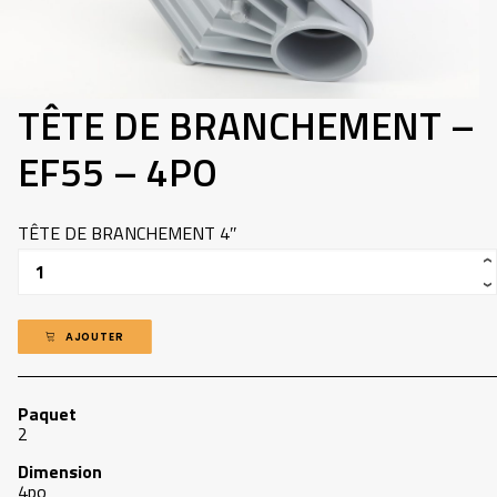
418-907-5660
INFO@ADP.QUEBEC
MON COMPTE
TÊTE DE BRANCHEMENT –
FACEBOOK
EF55 – 4PO
TÊTE DE BRANCHEMENT 4″
Quantité
AJOUTER
Paquet
2
Dimension
4po