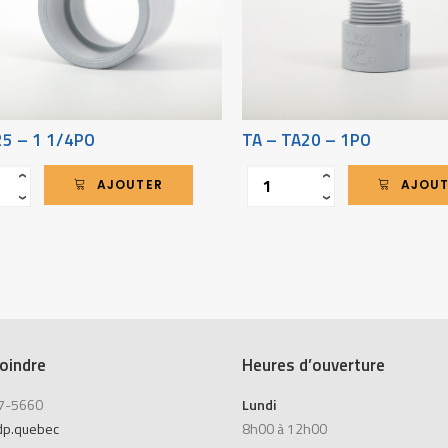
25 – 1 1/4PO
TA – TA20 – 1PO
Quantité
‹
‹
AJOUTER
AJOU
›
›
oindre
Heures d’ouverture
7-5660
Lundi
dp.quebec
8h00 à 12h00