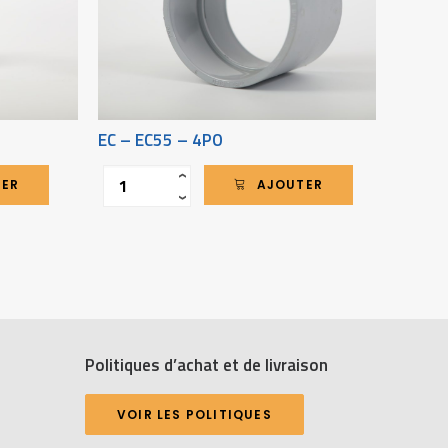
EC – EC55 – 4PO
PS – 
Quantité
Quantit
‹
TER
AJOUTER
›
Politiques d’achat et de livraison
VOIR LES POLITIQUES