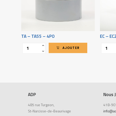
TA – TA55 – 4PO
EC – EC
Quantité
Quantité
‹
AJOUTER
›
ADP
Nous J
485 rue Turgeon,
418-90
St-Narcisse-de-Beaurivage
info@a