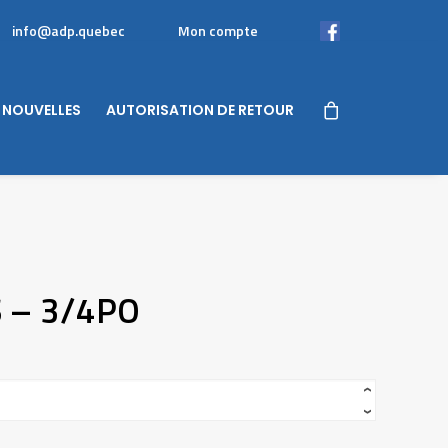
info@adp.quebec
Mon compte
Facebook
NOUVELLES
AUTORISATION DE RETOUR
S – 3/4PO
‹
›