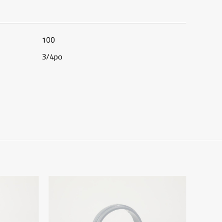
100
3/4po