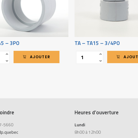
45 – 3PO
TA – TA15 – 3/4PO
Quantité
‹
‹
AJOUTER
AJOU
›
›
oindre
Heures d’ouverture
7-5660
Lundi
dp.quebec
8h00 à 12h00