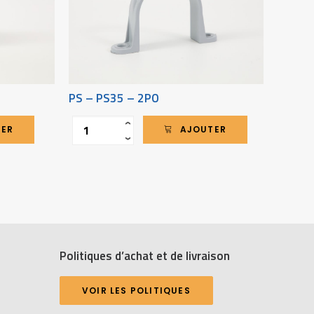
PS – PS35 – 2PO
PS – 
Quantité
Quantit
‹
TER
AJOUTER
›
Politiques d’achat et de livraison
VOIR LES POLITIQUES