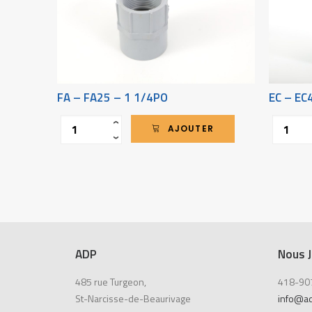
FA – FA25 – 1 1/4PO
EC – EC
Quantité
Quantité
‹
AJOUTER
›
ADP
Nous J
485 rue Turgeon,
418-90
St-Narcisse-de-Beaurivage
info@a