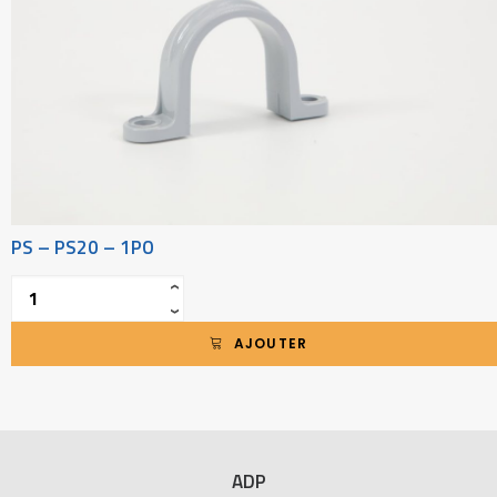
PS – PS20 – 1PO
Quantité
‹
›
AJOUTER
ADP