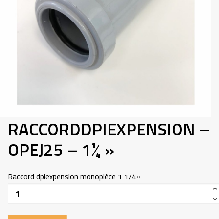
418-907-5660
INFO@ADP.QUEBEC
MON COMPTE
FACEBOOK
RACCORDDPIEXPENSION –
OPEJ25 – 1¼ »
Raccord dpiexpension monopièce 1 1/4«
Quantité