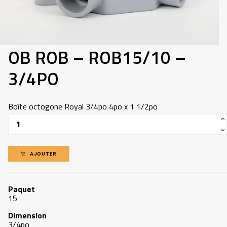
418-907-5660
INFO@ADP.QUEBEC
MON COMPTE
OB ROB – ROB15/10 –
FACEBOOK
3/4PO
Boîte octogone Royal 3/4po 4po x 1 1/2po
Quantité
AJOUTER
Paquet
15
Dimension
3/4po