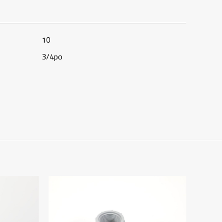
10
3/4po