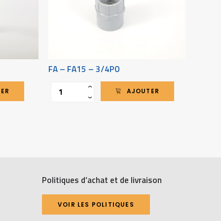
FA – FA15 – 3/4PO
EC – 
Quantité
Quantit
‹
TER
AJOUTER
›
Politiques d’achat et de livraison
VOIR LES POLITIQUES