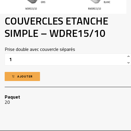
418-907-5660
COUVERCLES ETANCHE
INFO@ADP.QUEBEC
MON COMPTE
SIMPLE – WDRE15/10
FACEBOOK
Prise double avec couvercle séparés
Quantité
AJOUTER
Paquet
20