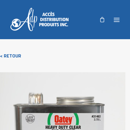
ADP
< RETOUR
PRODUITS
PRODUITS AGRICOLES
RÉALISATIONS
NOUVELLES
AUTORISATION DE RETOUR
ACCUEIL
NOUS JOINDRE