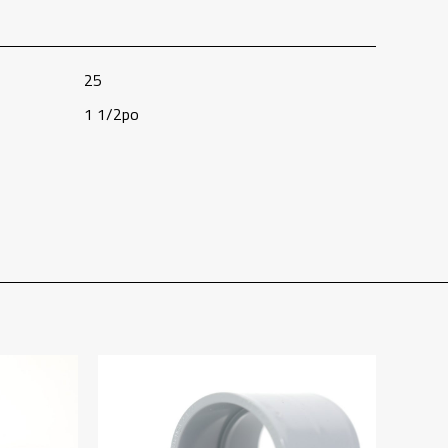
25
1 1/2po