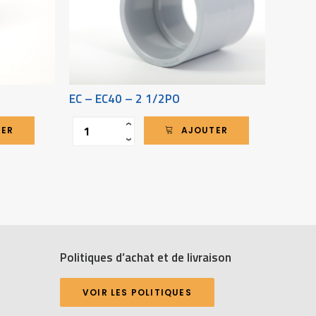
EC – EC40 – 2 1/2PO
EC – 
Quantité
Quantit
‹
TER
AJOUTER
›
Politiques d’achat et de livraison
VOIR LES POLITIQUES