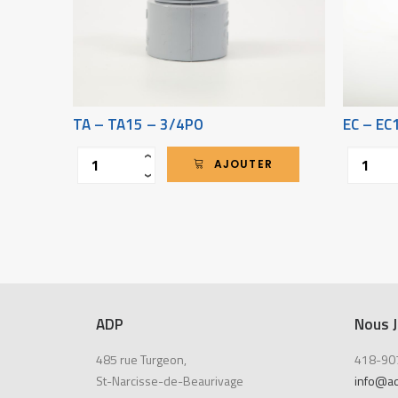
TA – TA15 – 3/4PO
EC – EC
Quantité
Quantité
‹
AJOUTER
›
ADP
Nous J
485 rue Turgeon,
418-90
St-Narcisse-de-Beaurivage
info@a