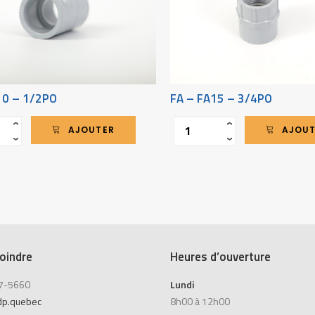
10 – 1/2PO
FA – FA15 – 3/4PO
Quantité
‹
‹
AJOUTER
AJOU
›
›
oindre
Heures d’ouverture
7-5660
Lundi
dp.quebec
8h00 à 12h00