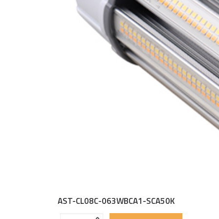
AST-CL08C-063WBCA1-SCA50K
Quantité
‹