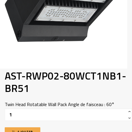
418-907-5660
INFO@ADP.QUEBEC
MON COMPTE
FACEBOOK
AST-RWP02-80WCT1NB1-
BR51
Twin Head Rotatable Wall Pack Angle de faisceau : 60°
Quantité
AJOUTER