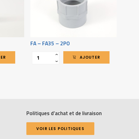
FA – FA35 – 2PO
PS – 
Quantité
Quantit
‹
TER
AJOUTER
›
Politiques d’achat et de livraison
VOIR LES POLITIQUES