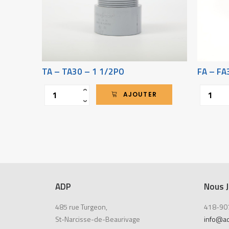
TA – TA30 – 1 1/2PO
FA – FA
Quantité
Quantité
‹
AJOUTER
›
ADP
Nous J
485 rue Turgeon,
418-90
St-Narcisse-de-Beaurivage
info@a