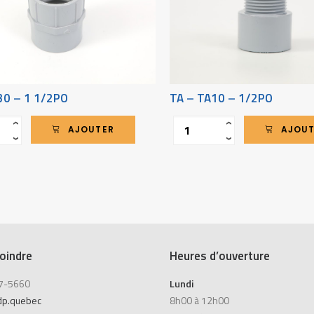
30 – 1 1/2PO
TA – TA10 – 1/2PO
Quantité
‹
‹
AJOUTER
AJOU
›
›
oindre
Heures d’ouverture
7-5660
Lundi
dp.quebec
8h00 à 12h00