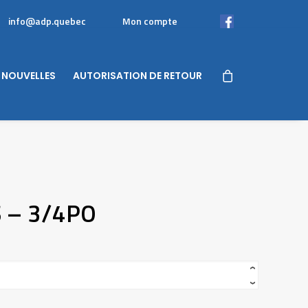
info@adp.quebec
Mon compte
Facebook
NOUVELLES
AUTORISATION DE RETOUR
S – 3/4PO
‹
›