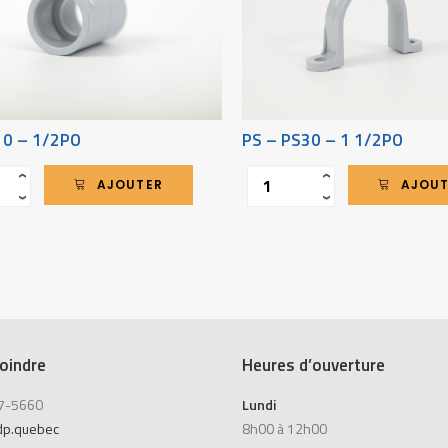
10 – 1/2PO
PS – PS30 – 1 1/2PO
Quantité
‹
‹
AJOUTER
AJOU
›
›
oindre
Heures d’ouverture
7-5660
Lundi
dp.quebec
8h00 à 12h00