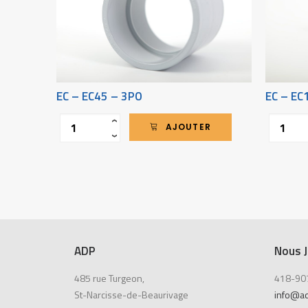
EC – EC45 – 3PO
EC – EC
Quantité
Quantité
‹
AJOUTER
›
ADP
Nous J
485 rue Turgeon,
418-90
St-Narcisse-de-Beaurivage
info@a