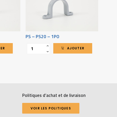
PS – PS20 – 1PO
TA – 
Quantité
Quantit
‹
TER
AJOUTER
›
Politiques d’achat et de livraison
VOIR LES POLITIQUES