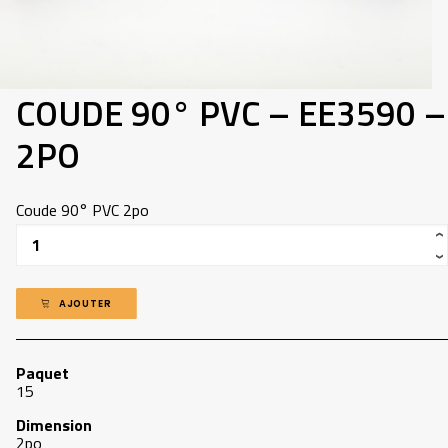
418-907-5660
INFO@ADP.QUEBEC
MON COMPTE
COUDE 90° PVC – EE3590 –
FACEBOOK
2PO
Coude 90° PVC 2po
Quantité
AJOUTER
Paquet
15
Dimension
2po