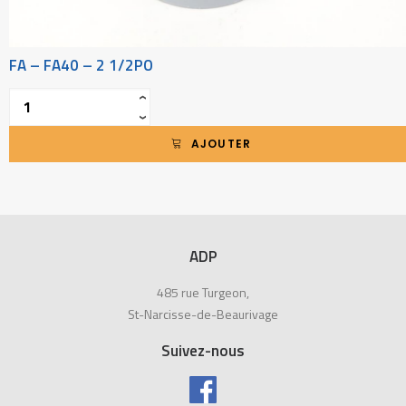
FA – FA40 – 2 1/2PO
Quantité
‹
›
AJOUTER
ADP
485 rue Turgeon,
St-Narcisse-de-Beaurivage
Suivez-nous