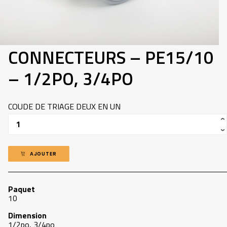
418-907-5660
INFO@ADP.QUEBEC
MON COMPTE
CONNECTEURS – PE15/10
FACEBOOK
– 1/2PO, 3/4PO
COUDE DE TRIAGE DEUX EN UN
Quantité
AJOUTER
Paquet
10
Dimension
1/2po, 3/4po