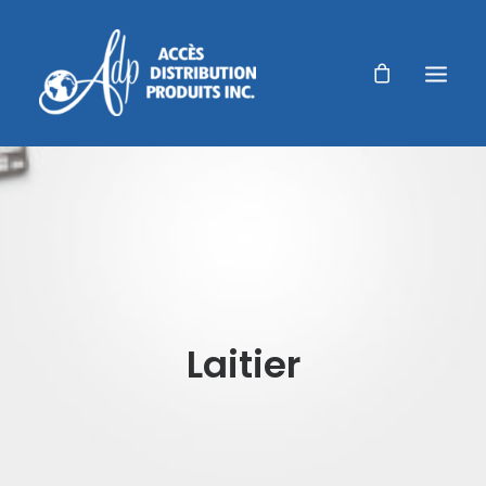
ADP
PRODUITS
PRODUITS AGRICOLES
RÉALISATIONS
Laitier
NOUVELLES
AUTORISATION DE RETOUR
ACCUEIL
NOUS JOINDRE