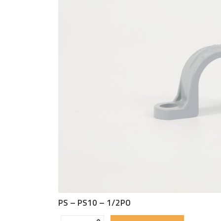
PS – PS10 – 1/2PO
Quantité
‹