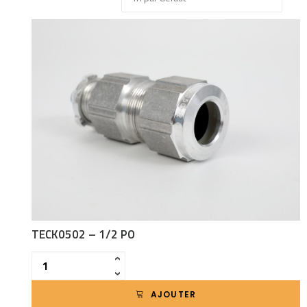
TECK0502 – 1/2 PO
Quantité
‹
›
AJOUTER