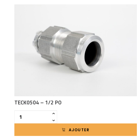
TECK0504 – 1/2 PO
Quantité
‹
›
AJOUTER