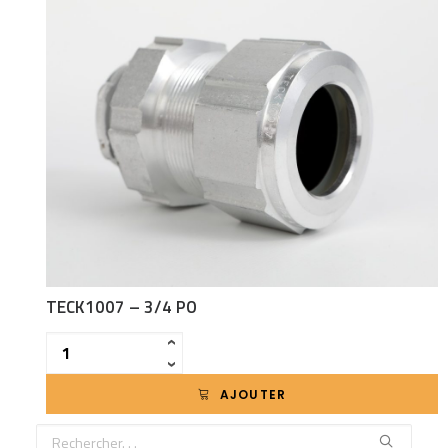
TECK1007 – 3/4 PO
Quantité
‹
›
AJOUTER