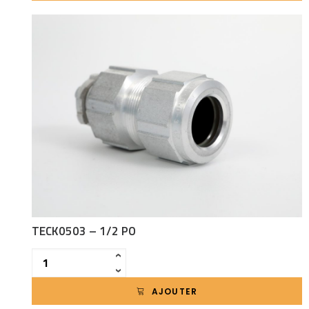
TECK0503 – 1/2 PO
Quantité
‹
›
AJOUTER