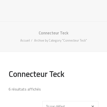
418-907-5660
INFO@ADP.QUEBEC
MON COMPTE
FACEBOOK
Connecteur Teck
Accueil
Archive by Category "Connecteur Teck"
Connecteur Teck
6 résultats affichés