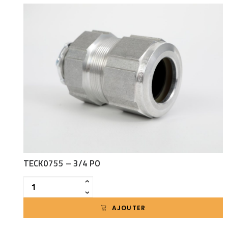
TECK0755 – 3/4 PO
Quantité
‹
›
AJOUTER