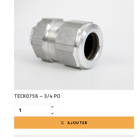
TECK0756 – 3/4 PO
Quantité
‹
›
AJOUTER